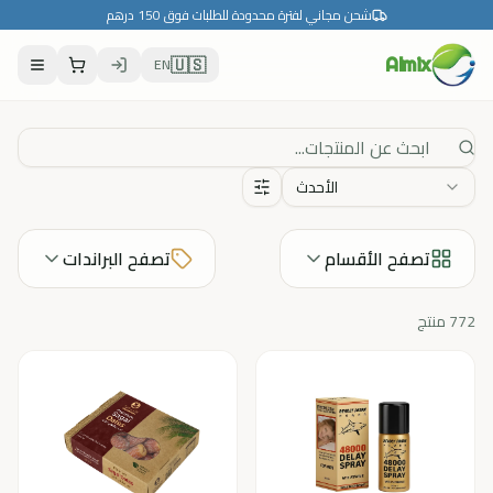
شحن مجاني لفترة محدودة للطلبات فوق 150 درهم
🇺🇸
EN
Almix
الأحدث
تصفح الأقسام
تصفح البراندات
772
منتج