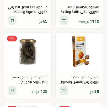
مسحوق الجنسنغ الأحمر
مسحوق طلع النخيل الطبيعي
الكوري النقي طاقة ومناعة
مقوي الخصوبة والنشاط
وتحمل
65
1110
د.إ
1300
د.إ
7
%
-
حلوى العكبر الملكية
العكبر الخام البرازيلي صمغ
البروبوليس بالعسل والمنتول
النحل عبوة 50 جرام
10 قطع
125
39
د.إ
د.إ
135