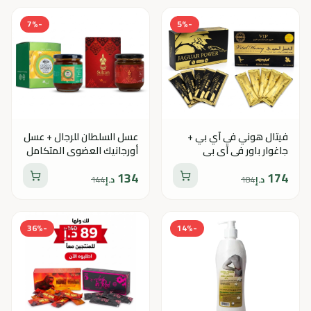
7
%
-
5
%
-
فيتال هوني في آي بي +
عسل السلطان للرجال + عسل
جاغوار باور في آي بي
أورجانيك العضوي المتكامل
الملكي
للزوجين
134
174
د.إ
184
د.إ
144
36
%
-
14
%
-