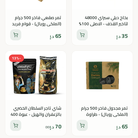
بخاخ ديلي سبراي 48000
تمر صقعي فاخر 500 جرام
لتاخير القذف - الاصلي 100%
(الملكي رويال) - قوام فريد
50 مل
65
35
د.إ
د.إ
13
%
-
تمر مجدول فاخر 500 جرام
شاي تاجر السلطان الخضري
(الملكي رويال) - طراوة
بالزعفران والهيل - عبوة 400
ونكهة الكراميل الطبيعي
جرام + عبوه 200 جرام
70
65
د.إ
د.إ
80