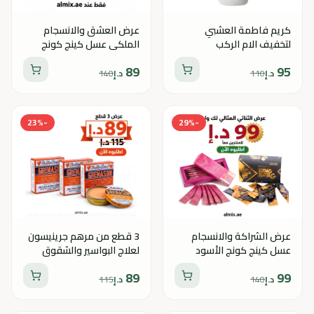
كريم فاطمة العشبي
عرض العشق والانسجام
لتخفيف الام الركب
الملكي عسل كينج كونج
والمفاصل
العضوي للرجال + عسل لا
89
95
في أن ريد للنساء
د.إ
110
د.إ
140
23
%
-
29
%
-
عرض الشراكة والانسجام
3 قطع من مرهم جرينيسون
عسل كينج كونج الأسود
لعلاج البواسير والشقوق
للرجال + عسل لا في أن روز
الشرجية
89
99
للنساء
د.إ
140
د.إ
115