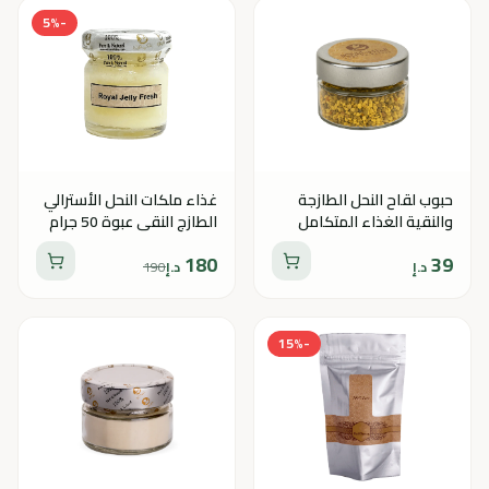
5
%
-
حبوب لقاح النحل الطازجة
غذاء ملكات النحل الأسترالي
والنقية الغذاء المتكامل
الطازج النقي عبوة 50 جرام
والمناعة الطبيعية
180
39
د.إ
د.إ
190
15
%
-