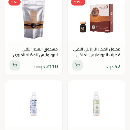
8
%
-
13
%
-
محلول العكبر البرازيلي النقي
مسحوق العكبر النقي
قطرات البروبوليس الملكي
البروبوليس المضاد الحيوي
مضاد حيوى طبيعي ومسكن
الطبيعي ومقوي المناعة
2110
52
د.إ
60
د.إ
2300