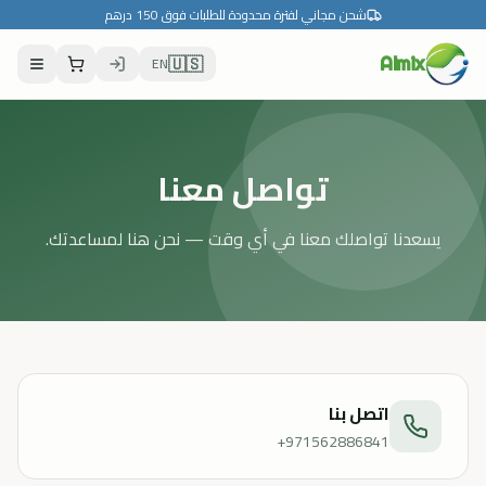
شحن مجاني لفترة محدودة للطلبات فوق 150 درهم
🇺🇸
EN
Almix
تواصل معنا
يسعدنا تواصلك معنا في أي وقت — نحن هنا لمساعدتك.
اتصل بنا
+971562886841