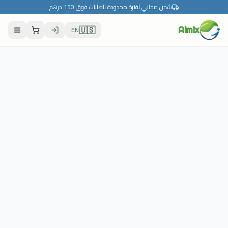
شحن مجاني لفترة محدودة للطلبات فوق 150 درهم
🇺🇸
EN
Almix